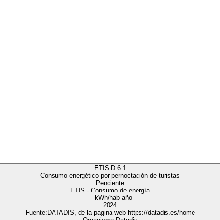
ETIS D.6.1
Consumo energético por pernoctación de turistas
Pendiente
ETIS - Consumo de energía
—
kWh/hab año
2024
Fuente:
DATADIS, de la pagina web https://datadis.es/home
Organismo:
Datadis